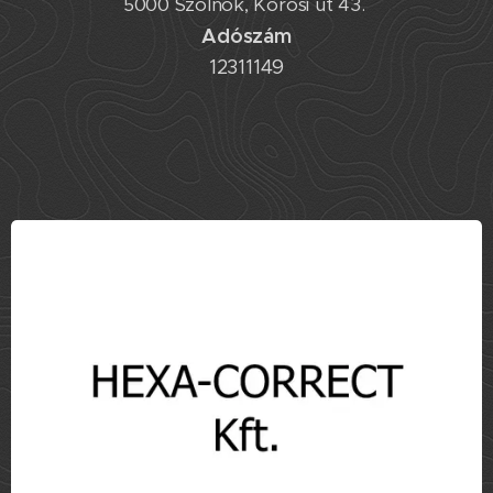
5000 Szolnok, Kőrösi út 43.
Adószám
12311149