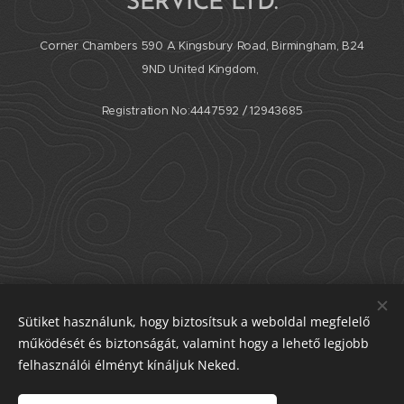
SERVICE LTD.
Corner Chambers 590 A Kingsbury Road, Birmingham, B24
9ND United Kingdom,
Registration No:4447592 / 12943685
Sütiket használunk, hogy biztosítsuk a weboldal megfelelő
©Hexa-Coop Szövetkezet
működését és biztonságát, valamint hogy a lehető legjobb
Minden a weblapon található dokumentum és információ a
felhasználói élményt kínáljuk Neked.
Hexa-Coop Szöv. tulajdona, azt felhasználni és módosítani
TILOS!