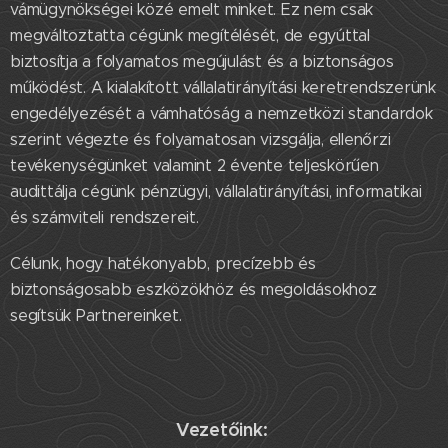
vámügynökségei közé emelt minket. Ez nem csak
megváltoztatta cégünk megítélését, de egyúttal
biztosítja a folyamatos megújulást és a biztonságos
működést. A kialakított vállalatirányítási keretrendszerünk
engedélyezését a vámhatóság a nemzetközi standardok
szerint végezte és folyamatosan vizsgálja, ellenőrzi
tevékenységünket valamint 2 évente teljeskörűen
audittálja cégünk pénzügyi, vállalatirányítási, informatikai
és számviteli rendszereit.
Célunk, hogy hatékonyabb, precízebb és
biztonságosabb eszközökhöz és megoldásokhoz
segítsük Partnereinket.
Vezetőink: