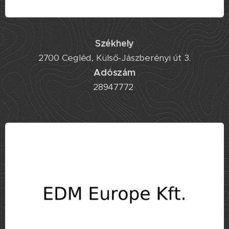
Székhely
2700 Cegléd, Külső-Jászberényi út 3.
Adószám
28947772