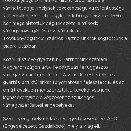
tevékenységünk miatt kerültünk kapcsolatba a
vámhatósággal, melynek tevékenysége kulcsfontosságú
volt a külkereskedelmi ügyletek lebonyolításához. 1996-
ban megalakítottuk cégünk azóta is működő
vámügynökségét és első vámraktárát.
Tevékenységünkkel számos Partnerünknek segítettünk a
piacra jutásban.
Közel húsz éve gyártatunk Partnereink számára
Magyarországon aktív feldolgozás felfüggesztő
vámeljárásban termékeket. A vám-, kereskedelmi és
gyártási struktúránkat folyamatosan fejlesztettük és az
elmúlt években megszereztük a tevékenységünk
leghatékonyabb elvégzéséhez szükséges
vámegyszerűsítési engedélyeket.
Számos engedélyünk közül a legértékesebb az AEO
(Engedélyezett Gazdálkodó), mely a világ elit