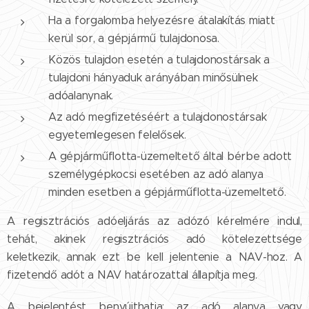
Ha a forgalomba helyezésre átalakítás miatt
kerül sor, a gépjármű tulajdonosa.
Közös tulajdon esetén a tulajdonostársak a
tulajdoni hányaduk arányában minősülnek
adóalanynak.
Az adó megfizetéséért a tulajdonostársak
egyetemlegesen felelősek.
A gépjárműflotta-üzemeltető által bérbe adott
személygépkocsi esetében az adó alanya
minden esetben a gépjárműflotta-üzemeltető.
A regisztrációs adóeljárás az adózó kérelmére indul,
tehát, akinek regisztrációs adó kötelezettsége
keletkezik, annak ezt be kell jelentenie a NAV-hoz. A
fizetendő adót a NAV határozattal állapítja meg.
A bejelentést benyújthatja: az adó alanya vagy