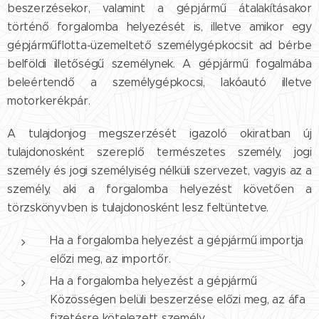
beszerzésekor, valamint a gépjármű átalakításakor
történő forgalomba helyezését is, illetve amikor egy
gépjárműflotta-üzemeltető személygépkocsit ad bérbe
belföldi illetőségű személynek. A gépjármű fogalmába
beleértendő a személygépkocsi, lakóautó illetve
motorkerékpár.
A tulajdonjog megszerzését igazoló okiratban új
tulajdonosként szereplő természetes személy, jogi
személy és jogi személyiség nélküli szervezet, vagyis az a
személy, aki a forgalomba helyezést követően a
törzskönyvben is tulajdonosként lesz feltüntetve.
Ha a forgalomba helyezést a gépjármű importja
előzi meg, az importőr.
Ha a forgalomba helyezést a gépjármű
Közösségen belüli beszerzése előzi meg, az áfa
fizetésre kötelezett személy.