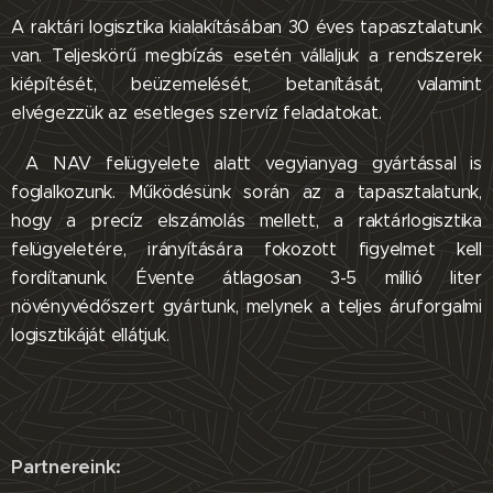
A raktári logisztika kialakításában 30 éves tapasztalatunk
van. Teljeskörű megbízás esetén vállaljuk a rendszerek
kiépítését, beüzemelését, betanítását, valamint
elvégezzük az esetleges szervíz feladatokat.
A NAV felügyelete alatt vegyianyag gyártással is
foglalkozunk. Működésünk során az a tapasztalatunk,
hogy a precíz elszámolás mellett, a raktárlogisztika
felügyeletére, irányítására fokozott figyelmet kell
fordítanunk. Évente átlagosan 3-5 millió liter
növényvédőszert gyártunk, melynek a teljes áruforgalmi
logisztikáját ellátjuk.
Partnereink: