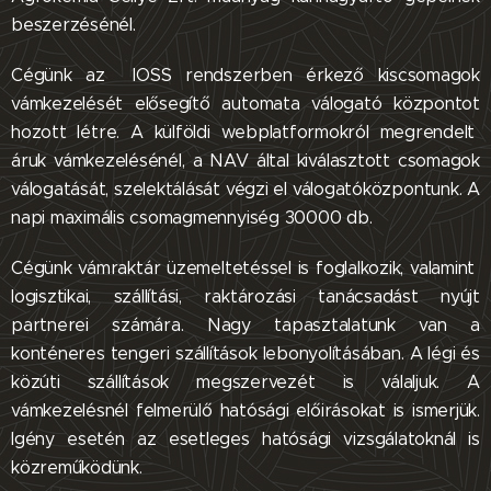
beszerzésénél.
Cégünk az IOSS rendszerben érkező kiscsomagok
vámkezelését elősegítő automata válogató központot
hozott létre. A külföldi webplatformokról megrendelt
áruk vámkezelésénél, a NAV által kiválasztott csomagok
válogatását, szelektálását végzi el válogatóközpontunk. A
napi maximális csomagmennyiség 30000 db.
Cégünk vámraktár üzemeltetéssel is foglalkozik, valamint
logisztikai, szállítási, raktározási tanácsadást nyújt
partnerei számára. Nagy tapasztalatunk van a
konténeres tengeri szállítások lebonyolításában. A légi és
közúti szállítások megszervezét is válaljuk. A
vámkezelésnél felmerülő hatósági előirásokat is ismerjük.
Igény esetén az esetleges hatósági vizsgálatoknál is
közreműködünk.