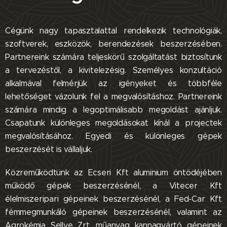
Cégünk nagy tapasztalattal rendelkezik technológiák,
szoftverek, eszközök, berendezések beszerzésében.
Partnereink számára teljeskörű szolgáltatást biztosítunk
a tervezéstől, a kivitelezésig. Személyes konzultáció
alkalmával felmérjük az igényeket és többféle
lehetőséget vázolunk fel a megvalósításhoz. Partnereink
számára mindig a legoptimálisabb megoldást ajánljuk.
Csapatunk különleges megoldásokat kínál a projectek
megvalósításához. Egyedi és különleges gépek
beszerzését is vállaljuk.
Közreműködtünk az Ecseri Kft aluminium öntödéjében
működő gépek beszerzésénél, a Vitecer Kft
élelmiszeripari gépeinek beszerzésénél, a Fed-Car Kft
fémmegmunkáló gépeinek beszerzésénél, valamint az
Agrokémia Sellye Zrt. műanyag kannagyártó gépeinek