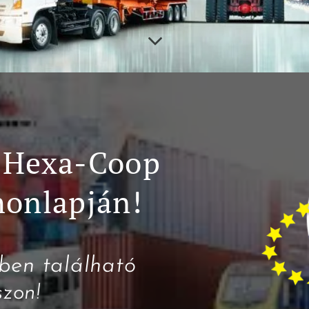
a
Hexa-Coop
honlapján!
ben található
szon!