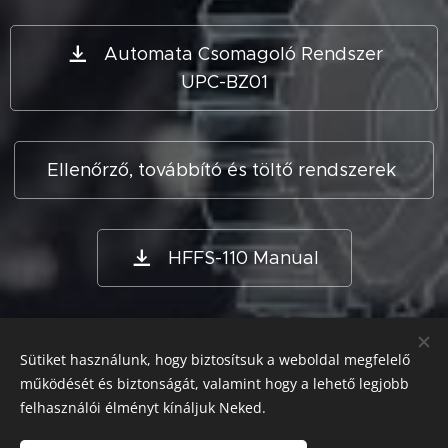
Automata Csomagoló Rendszer
UPC-BZ01
Ellenőrző, továbbító és töltő rendszerek
HFFS-110 Manual
Sütiket használunk, hogy biztosítsuk a weboldal megfelelő
©Hexa-Coop Szövetkezet
működését és biztonságát, valamint hogy a lehető legjobb
Minden a weblapon található dokumentum és információ a
felhasználói élményt kínáljuk Neked.
Hexa-Coop Szöv. tulajdona, azt felhasználni és módosítani
TILOS!